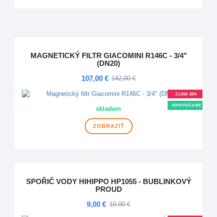
MAGNETICKÝ FILTR GIACOMINI R146C - 3/4"
(DN20)
107,00 €
142,00 €
ZĽAVA 25%
ODPORÚČAME
skladem
ZOBRAZIŤ
SPOŘIČ VODY HIHIPPO HP1055 - BUBLINKOVÝ
PROUD
9,00 €
10,00 €