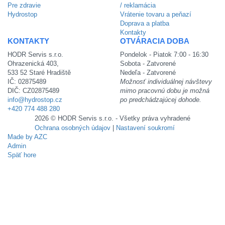
Pre zdravie
/ reklamácia
Hydrostop
Vrátenie tovaru a peňazí
Doprava a platba
Kontakty
KONTAKTY
OTVÁRACIA DOBA
HODR Servis s.r.o.
Pondelok - Piatok 7:00 - 16:30
Ohrazenická 403,
Sobota - Zatvorené
533 52 Staré Hradiště
Nedeľa - Zatvorené
IČ: 02875489
Možnosť individuálnej návštevy
DIČ: CZ02875489
mimo pracovnú dobu je možná
info@hydrostop.cz
po predchádzajúcej dohode.
+420 774 488 280
2026 © HODR Servis s.r.o. - Všetky práva vyhradené
Ochrana osobných údajov
|
Nastavení soukromí
Made by AZC
Admin
Späť hore