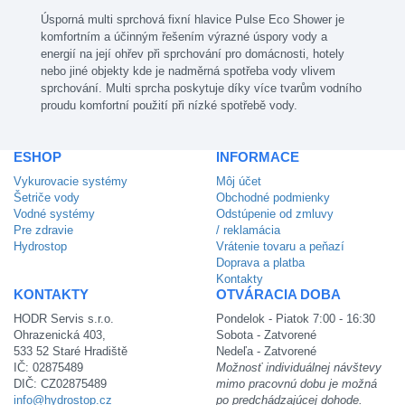
Úsporná multi sprchová fixní hlavice Pulse Eco Shower je
komfortním a účinným řešením výrazné úspory vody a
energií na její ohřev při sprchování pro domácnosti, hotely
nebo jiné objekty kde je nadměrná spotřeba vody vlivem
sprchování. Multi sprcha poskytuje díky více tvarům vodního
proudu komfortní použití při nízké spotřebě vody.
ESHOP
INFORMACE
Vykurovacie systémy
Môj účet
Šetriče vody
Obchodné podmienky
Vodné systémy
Odstúpenie od zmluvy
Pre zdravie
/ reklamácia
Hydrostop
Vrátenie tovaru a peňazí
Doprava a platba
Kontakty
KONTAKTY
OTVÁRACIA DOBA
HODR Servis s.r.o.
Pondelok - Piatok 7:00 - 16:30
Ohrazenická 403,
Sobota - Zatvorené
533 52 Staré Hradiště
Nedeľa - Zatvorené
IČ: 02875489
Možnosť individuálnej návštevy
DIČ: CZ02875489
mimo pracovnú dobu je možná
info@hydrostop.cz
po predchádzajúcej dohode.