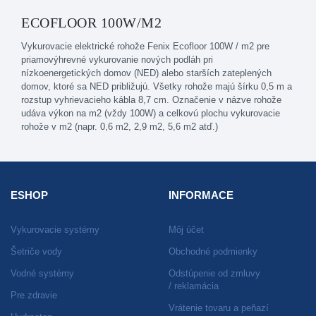
ECOFLOOR 100W/M2
Vykurovacie elektrické rohože Fenix Ecofloor 100W / m2 pre
priamovýhrevné vykurovanie nových podláh pri
nízkoenergetických domov (NED) alebo starších zateplených
domov, ktoré sa NED približujú. Všetky rohože majú šírku 0,5 m a
rozstup vyhrievacieho kábla 8,7 cm. Označenie v názve rohože
udáva výkon na m2 (vždy 100W) a celkovú plochu vykurovacie
rohože v m2 (napr. 0,6 m2, 2,9 m2, 5,6 m2 atď.)
ESHOP
INFORMACE
Vykurovacie systémy
Môj účet
Šetriče vody
Obchodné podmienky
Vodné systémy
Odstúpenie od zmluvy
/ reklamácia
Pre zdravie
Vrátenie tovaru a peňazí