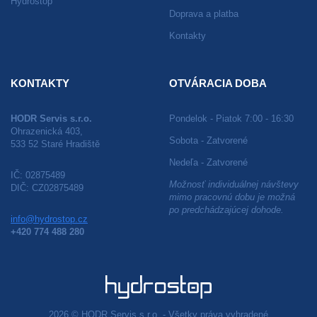
Hydrostop
Doprava a platba
Kontakty
KONTAKTY
OTVÁRACIA DOBA
HODR Servis s.r.o.
Pondelok - Piatok 7:00 - 16:30
Ohrazenická 403,
Sobota - Zatvorené
533 52 Staré Hradiště
Nedeľa - Zatvorené
IČ: 02875489
Možnosť individuálnej návštevy
DIČ: CZ02875489
mimo pracovnú dobu je možná
po predchádzajúcej dohode.
info@hydrostop.cz
+420 774 488 280
2026 © HODR Servis s.r.o. - Všetky práva vyhradené