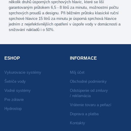
několik druhů úsporných sprchových hlavic, které se liší
garantovaným průtokem 6,5 - 8 litrů za minutu, možnostmi počtu
sprchových proudů a designu. Při běžném průtoku klasické ruční
sprchové hlavice 15 litrů za minutu je úsporná sprchová hlavice
jedním z nejefektivnějších opatření v úspoře vody v domácnosti a
snižování nákladů i o 50%.
ESHOP
INFORMACE
Vykurovacie systémy
Môj účet
Šetriče vody
Obchodné podmienky
Vodné systémy
Odstúpenie od zmluvy
/ reklamácia
Pre zdravie
Vrátenie tovaru a peňazí
Hydrostop
Doprava a platba
Kontakty