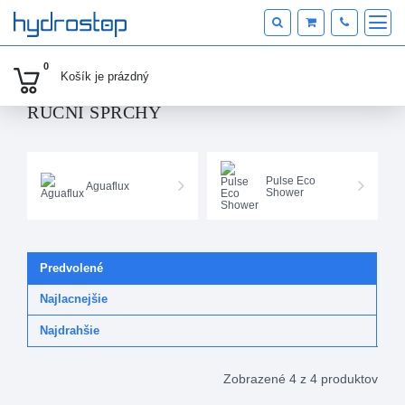
KATEGÓRIE PRODUKTOV
0
Košík je
prázdný
RUČNÍ SPRCHY
Pulse Eco
Aguaflux
Shower
Predvolené
Najlacnejšie
Najdrahšie
Zobrazené 4 z 4 produktov