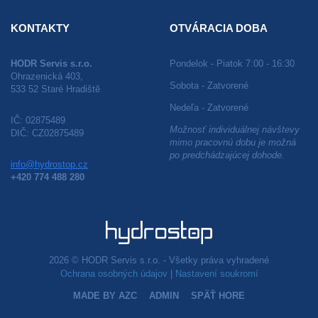
KONTAKTY
OTVÁRACIA DOBA
HODR Servis s.r.o.
Pondelok - Piatok 7:00 - 16:30
Ohrazenická 403,
Sobota - Zatvorené
533 52 Staré Hradiště
Nedeľa - Zatvorené
IČ: 02875489
Možnosť individuálnej návštevy
DIČ: CZ02875489
mimo pracovnú dobu je možná
po predchádzajúcej dohode.
info@hydrostop.cz
+420 774 488 280
2026 © HODR Servis s.r.o. - Všetky práva vyhradené
Ochrana osobných údajov
|
Nastavení soukromí
MADE BY AZC
ADMIN
SPÄŤ HORE