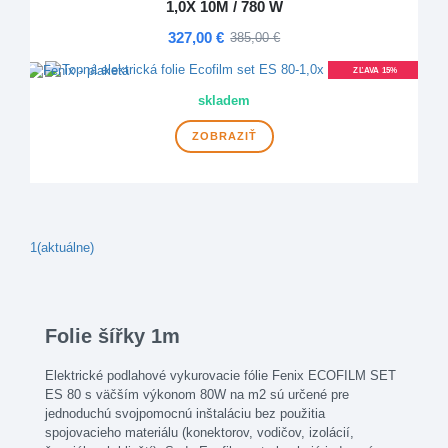
1,0X 10M / 780 W
327,00 €
385,00 €
ZĽAVA 15%
DOPRAVA ZDARMA
skladem
ZOBRAZIŤ
1
(aktuálne)
Folie šířky 1m
Elektrické podlahové vykurovacie fólie Fenix ECOFILM SET
ES 80 s väčším výkonom 80W na m2 sú určené pre
jednoduchú svojpomocnú inštaláciu bez použitia
spojovacieho materiálu (konektorov, vodičov, izolácií,