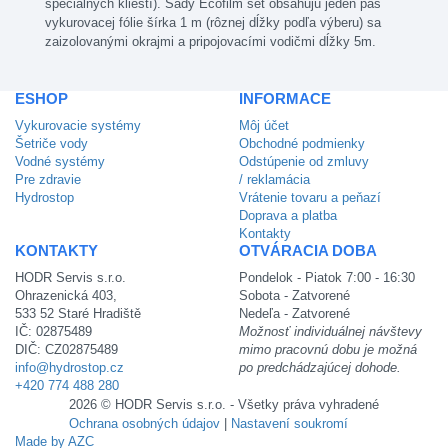
špeciálnych klieští). Sady Ecofilm set obsahujú jeden pás
vykurovacej fólie šírka 1 m (rôznej dĺžky podľa výberu) sa
zaizolovanými okrajmi a pripojovacími vodičmi dĺžky 5m.
ESHOP
INFORMACE
Vykurovacie systémy
Môj účet
Šetriče vody
Obchodné podmienky
Vodné systémy
Odstúpenie od zmluvy
Pre zdravie
/ reklamácia
Hydrostop
Vrátenie tovaru a peňazí
Doprava a platba
Kontakty
KONTAKTY
OTVÁRACIA DOBA
HODR Servis s.r.o.
Pondelok - Piatok 7:00 - 16:30
Ohrazenická 403,
Sobota - Zatvorené
533 52 Staré Hradiště
Nedeľa - Zatvorené
IČ: 02875489
Možnosť individuálnej návštevy
DIČ: CZ02875489
mimo pracovnú dobu je možná
info@hydrostop.cz
po predchádzajúcej dohode.
+420 774 488 280
2026 © HODR Servis s.r.o. - Všetky práva vyhradené
Ochrana osobných údajov
|
Nastavení soukromí
Made by AZC