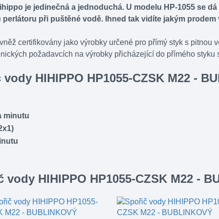
hippo je jedinečná a jednoduchá. U modelu HP-1055 se dá
perlátoru při puštěné vodě. Ihned tak vidíte jakým prodem
ěž certifikovány jako výrobky určené pro přímý styk s pitnou v
nických požadavcích na výrobky přicházející do přímého styku 
řič vody HIHIPPO HP1055-CZSK M22 -
za minutu
2x1)
minutu
ořič vody HIHIPPO HP1055-CZSK M22 -