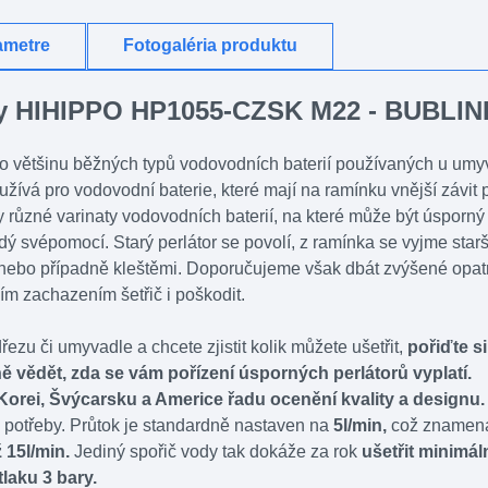
ametre
Fotogaléria produktu
ody HIHIPPO HP1055-CZSK M22 - BUBL
ro většinu běžných typů vodovodních baterií používaných u um
ívá pro vodovodní baterie, které mají na ramínku vnější závit 
 různé varinaty vodovodních baterií, na které může být úsporný
dý svépomocí. Starý perlátor se povolí, z ramínka se vyjme star
bo případně kleštěmi. Doporučujeme však dbát zvýšené opatrnost
ím zachazením šetřič i poškodit.
řezu či umyvadle a chcete zjistit kolik můžete ušetřit,
pořiďte s
 vědět, zda se vám pořízení úsporných perlátorů vyplatí.
Korei, Švýcarsku a Americe řadu ocenění kvality a designu.
 potřeby. Průtok je standardně nastaven na
5l/min,
což zname
ž 15l/min.
Jediný spořič vody tak dokáže za rok
ušetřit minimál
laku 3 bary.