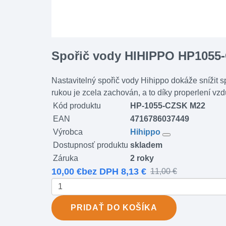
Spořič vody HIHIPPO HP105
Nastavitelný spořič vody Hihippo dokáže snížit s
rukou je zcela zachován, a to díky properlení vz
Kód produktu
HP-1055-CZSK M22
EAN
4716786037449
Výrobca
Hihippo
Dostupnosť produktu
skladem
Záruka
2 roky
10,00 €
bez DPH 8,13 €
11,00 €
PRIDAŤ
DO KOŠÍKA