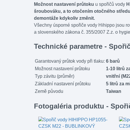
Možnost nastavení průtoku
u spořičů vody
Hi
šroubováku, a to otočením otočného středu 
demontáže kdykoliv změnit.
Všechny úsporné spořiče vody Hihippo jsou rovn
a slovenského zákona č. 355/2007 Z.z. o hygie
Technické parametre - Spo
Garantovaný průtok vody při tlaku:
6 barů
Možnost nastavení průtoku
1-10 litrů 
Typ závitu (průměr)
vnitřní (M2
Základní nastavení průtoku
5 litrů za 
Země původu
Taiwan
Fotogaléria produktu - Sp