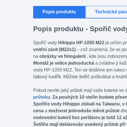
Popis produktu
Technické par
Popis produktu - Spořič v
Spořič vody
Hihippo HP-1055 M22
je určen p
vnitřní závit (M22x1)
– což znamená, že se použ
na
obrázky ve fotogalerii
, kde jsou zobrazeny
Montáž je velice jednoduchá
a zvládne ji kaž
vody HP-1055 M22. Ten se dotáhne jen rukou ne
látkový hadřík. Můžete šetřič poškrábat a hrubš
Pokud nevíte jaký průtok mají vaše baterie ve d
průtoku
.
Za pouhých 10 vteřin budete přesně
Spořiče vody Hihippo získali na Taiwanu, v 
cena
a
možnost jednoduše měnit průtok
dle
vodovodní baterií bez perlátoru je totiž 12 a
Šetřiče mají deklarován uvedený průtok při t