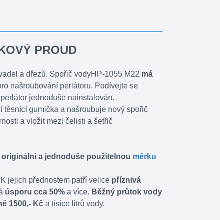
INKOVÝ PROUD
yvadel a dřezů. Spořič vodyHP-1055 M22
má
pro našroubování perlátoru. Podívejte se
 perlátor jednoduše nainstalován.
ší těsnící gumička a našroubuje nový spořič
i a vložit mezi čelisti a šetřič
i originální a jednoduše použitelnou
měrku
K jejich přednostem patří velice
příznivá
ná
úsporu cca 50%
a více.
Běžný průtok vody
ně 1500,- Kč
a tisíce litrů vody.