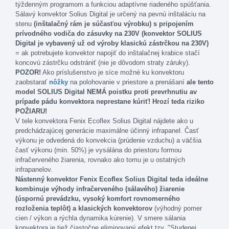
týždenným programom a funkciou adaptívne riadeného spúšťania.
Sálavý konvektor Solius Digital je určený na pevnú inštaláciu na
stenu
(inštalačný rám je súčasťou výrobku) s pripojením
prívodného vodiča do zásuvky na 230V (konvektor SOLIUS
Digital je vybavený už od výroby klasickú zástrčkou na 230V)
= ak potrebujete konvektor napojiť do inštalačnej krabice stačí
koncovú zástrčku odstrániť (nie je dôvodom straty záruky).
POZOR!
Ako príslušenstvo je síce možné ku konvektoru
zaobstarať
nôžky
na polohovanie v priestore a prenášaní
ale tento
model SOLIUS Digital NEMÁ poistku proti prevrhnutiu av
prípade pádu konvektora neprestane kúriť! Hrozí teda riziko
POŽIARU!
V
tele
konvektora
Fenix
Ecoflex
Solius
Digital
nájdete
ako u
predchádzajúcej
generácie
maximálne účinný
infrapanel
.
Časť
výkonu je
odvedená do
konvekcia
(
prúdenie
vzduchu
)
a
väčšia
časť výkonu
(
min
.
50
%
)
je
vysálána
do priestoru
formou
infračerveného
žiarenia
,
rovnako ako
tomu
je
u ostatných
infrapanelov
.
Nástenný
konvektor
Fenix
Ecoflex
Solius
Digital
teda
ideálne
kombinuje
výhody
infračerveného
(
sálavého
)
žiarenie
(
úspornú prevádzku
,
vysoký
komfort
rovnomerného
rozloženia
teplôt
)
a
klasických
konvektorov
(
výhodný
pomer
cien
/
výkon
a rýchla
dynamika
kúrenie
)
.
V smere
sálania
konvektora
je
tiež čiastočne
eliminovaný
efekt tzv
.
"
Studenej