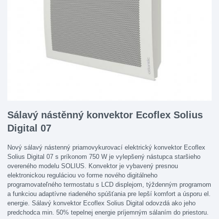
Sálavý nástěnný konvektor Ecoflex Solius
Digital 07
Nový sálavý nástenný priamovykurovací elektrický konvektor Ecoflex
Solius Digital 07 s príkonom 750 W je vylepšený nástupca staršieho
overeného modelu SOLIUS. Konvektor je vybavený presnou
elektronickou reguláciou vo forme nového digitálneho
programovateľného termostatu s LCD displejom, týždenným programom
a funkciou adaptívne riadeného spúšťania pre lepší komfort a úsporu el.
energie. Sálavý konvektor Ecoflex Solius Digital odovzdá ako jeho
predchodca min. 50% tepelnej energie príjemným sálaním do priestoru.