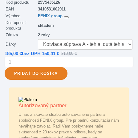
Kód produktu
25V5435126
EAN
3410531002911
Výrobca
FENIX group
Dostupnosť
skladem
produktu
Záruka
2 roky
Dárky
185,00 €
bez DPH 150,41 €
218,00 €
PRIDAŤ
DO KOŠÍKA
Autorizovaný partner
U nás získavate službu autorizovaného partnera
spoločnosti FENIX group. Pre prípadnú konzultáciu nám
neváhajte zavolať. Radi Vám poskytneme naše
skúsenosti z 20 rokov praxe v odbore, kedy sa
zaoberáme predajom, inštaláciou i servisom.