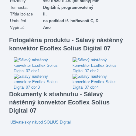
Rozměry
450 x 480 x 130 (od stěny) mm
Termostat
Digitální, programovatelný
Třída izolace
II.
Umístění
na podklad tř. hořlavosti C, D
Vypínač
Ano
Fotogaléria produktu - Sálavý nástěnný
konvektor Ecoflex Solius Digital 07
Dokumenty k stiahnutiu - Sálavý
nástěnný konvektor Ecoflex Solius
Digital 07
Uživatelský návod SOLIUS Digital