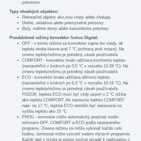
priestorov
Typy vhodných objektov:
Rekreačné objekty ako jsou chaty alebo chalupy,
Dielne, skladové alebo priemyselné priestory
Byty, rodinné domy alebo kancelárske priestory
Prevádzkové režimy konvektor Solius
Digital
:
OFF - v tomto režime sa konvektor zapne len vtedy, ak
teplota okolia klesne pod 7 °C (ochrana proti mrazu). Na
zmenu teploty/režimu je potrebný zásah používateľa
COMFORT - konvektor trvalo udržiava komfortnú teplotu
(nastaviteľnú v krokoch po 0,5 °C v rozsahu 12-28 °C). Na
zmenu teploty/režimu je potrebný zásah používateľa
ECO - konvektor trvalo udržiava útlmovú teplotu
(nastaviteľnú v krokoch po 0,5 °C v rozsahu 10-19 °C). Na
zmenu teploty/režimu je potrebný zásah používateľa.
POZOR, teplota ECO musí byť vždy aspoň o 2 °C nižšia
ako teplota COMFORT. Ak nastavíte teplotu COMFORT
napr. na 17 °C, teplota ECO nemôže byť nastavená na
vyššiu teplotu ako 15 °C.
PROG - termostat môže automaticky prepínať medzi
režimami OFF, COMFORT a ECO podľa nastaveného
programu. Zmena režimu sa môže vykonať každú celú
hodinu, termostat môže vytvoriť sedem rôznych programov.
Každý deň v týždni je potom možné priradiť k niektorému z