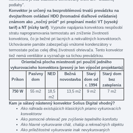
podlahy
"
.
Konvektor je určený na bezproblémovú trvalú prevádzku na
dvojtarifnom ovládaní HDO (hromadné diaľkové ovládanie)
známom ako „nočný prúd“ pri prepínaní medzi VT (vysoký
tarif) a NT (nízky tarif)
. Vypnutie napájania konvektora nespôsobí
stratu naprogramovania termostatu ani zníženie životnosti
konvektora, čo je bežné pri lacných a nekvalitných konvektoroch.
Uchovávanie pamäte zabezpečujú vnútorné kondenzátory v
termostate počas celej dlhej životnosti ohrievača. Tento konvektor
tiež nemá ventilátor a vyznačuje sa tichou prevádzkou.
Orientačná
plocha
miestnosti pri
použití jedného
vykurovacieho konvektora
(
presný je
len
výpočet
projektanta
)
Pasívny
NED
Bežná
Starý
Starý dom
Príkon
dom
novostavba
dom od
bez
r. 1994
zateplenia
750 W
55 m2
18,5
13,5 m2
9 m2
7 m2
m2
Kam je sálavý nástenný konvektor Solius
Digital
vhodný?
Ako náhrada existujúcich klasických priamo vykurovacích
konvektorov
Ako pomocné ohrievač pre zvýšenie tepelného komfortu
Ako hlavné vykurovanie chát, chalúp a rekreačných objektu
Ako príležitostné vykurovanie inak nevykurovaných