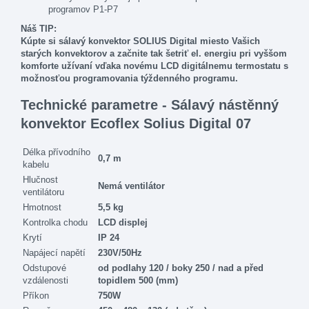
programov P1-P7
Náš
TIP
:
Kúpte si
sálavý
konvektor
SOLIUS
Digital
miesto
Vašich
starých
konvektorov
a
začnite
tak
šetriť
el
.
energiu pri
vyššom
komforte
užívaní
vďaka novému
LCD
digitálnemu
termostatu
s
možnosťou
programovania
týždenného programu
.
Technické parametre - Sálavý nástěnný
konvektor Ecoflex Solius Digital 07
Délka přívodního
0,7 m
kabelu
Hlučnost
Nemá ventilátor
ventilátoru
Hmotnost
5,5 kg
Kontrolka chodu
LCD displej
Krytí
IP 24
Napájecí napětí
230V/50Hz
Odstupové
od podlahy 120 / boky 250 / nad a před
vzdálenosti
topidlem 500 (mm)
Příkon
750W