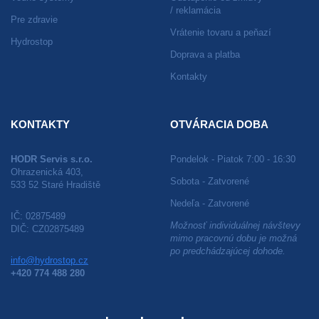
/ reklamácia
Pre zdravie
Vrátenie tovaru a peňazí
Hydrostop
Doprava a platba
Kontakty
KONTAKTY
OTVÁRACIA DOBA
HODR Servis s.r.o.
Pondelok - Piatok 7:00 - 16:30
Ohrazenická 403,
Sobota - Zatvorené
533 52 Staré Hradiště
Nedeľa - Zatvorené
IČ: 02875489
Možnosť individuálnej návštevy
DIČ: CZ02875489
mimo pracovnú dobu je možná
po predchádzajúcej dohode.
info@hydrostop.cz
+420 774 488 280