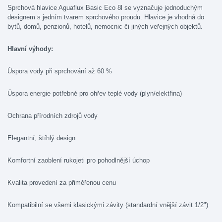
Sprchová hlavice Aguaflux Basic Eco 8l se vyznačuje jednoduchým
designem s jedním tvarem sprchového proudu. Hlavice je vhodná do
bytů, domů, penzionů, hotelů, nemocnic či jiných veřejných objektů.
Hlavní výhody:
Úspora vody při sprchování až 60 %
Úspora energie potřebné pro ohřev teplé vody (plyn/elektřina)
Ochrana přírodních zdrojů vody
Elegantní, štíhlý design
Komfortní zaoblení rukojeti pro pohodlnější úchop
Kvalita provedení za přiměřenou cenu
Kompatibilní se všemi klasickými závity (standardní vnější závit 1/2")