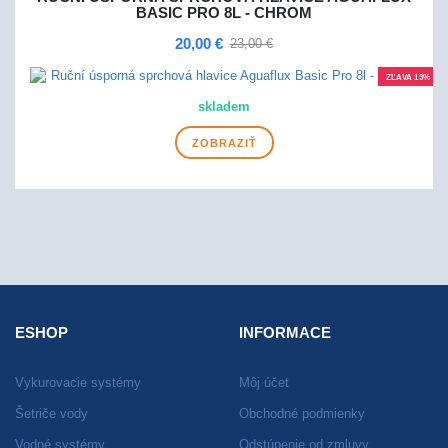
BASIC PRO 8L - CHROM
20,00 €
23,00 €
ZĽAVA 13%
skladem
ZOBRAZIŤ
ESHOP
INFORMACE
Vykurovacie systémy
Môj účet
Šetriče vody
Obchodné podmienky
Vodné systémy
Odstúpenie od zmluvy