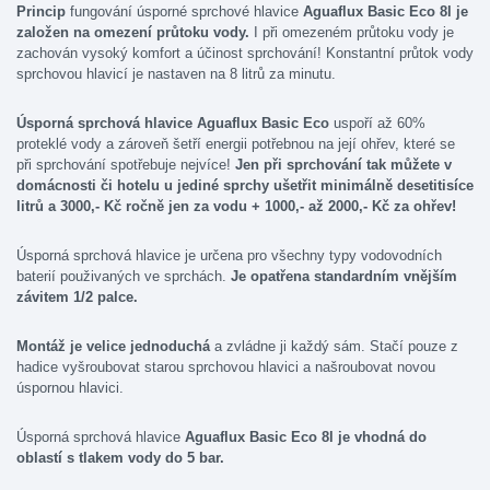
Princip
fungování úsporné sprchové hlavice
Aguaflux Basic Eco 8l je
založen na omezení průtoku
vody.
I při omezeném průtoku vody je
zachován vysoký komfort a účinost sprchování! Konstantní průtok vody
sprchovou hlavicí je nastaven na 8 litrů za minutu.
Úsporná sprchová hlavice Aguaflux Basic Eco
uspoří až 60%
proteklé vody a zároveň šetří energii potřebnou na její ohřev, které se
při sprchování spotřebuje nejvíce!
Jen při sprchování tak můžete v
domácnosti či hotelu u jediné sprchy ušetřit minimálně desetitisíce
litrů a 3000,- Kč ročně jen za vodu + 1000,- až 2000,- Kč za ohřev!
Úsporná sprchová hlavice je určena pro všechny typy vodovodních
baterií použivaných ve sprchách.
Je opatřena standardním vnějším
závitem 1/2 palce.
Montáž je velice jednoduchá
a zvládne ji každý sám. Stačí pouze z
hadice vyšroubovat starou sprchovou hlavici a našroubovat novou
úspornou hlavici.
Úsporná sprchová hlavice
Aguaflux Basic Eco 8l je vhodná do
oblastí s tlakem vody do 5 bar.